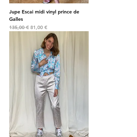
Jupe Escai midi vinyl prince de
Galles
Prix original
Prix promotionnel
135,00 €
81,00 €